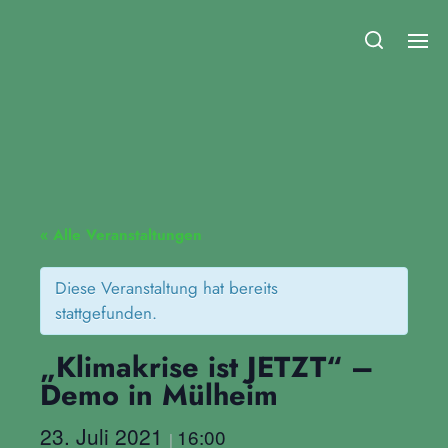
Fridays for Future Duisburg
« Alle Veranstaltungen
Diese Veranstaltung hat bereits
stattgefunden.
„Klimakrise ist JETZT“ –
Demo in Mülheim
23. Juli 2021
16:00
|