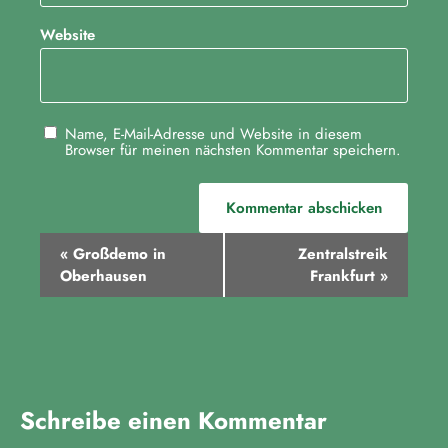
Website
Name, E-Mail-Adresse und Website in diesem
Browser für meinen nächsten Kommentar speichern.
V
«
Großdemo in
Zentralstreik
e
Oberhausen
Frankfurt
»
r
a
n
s
Schreibe einen Kommentar
t