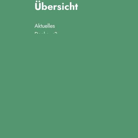
Übersicht
Aktuelles
Danke <3
Datenschutzerklärung
Impressum
Kontakt
Mitmachen
Mailing Kampagne
Über uns
August 2026
M
D
M
D