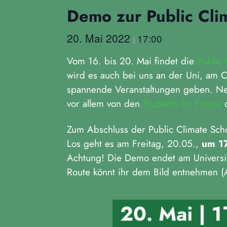
Demo zur Public Cli
20. Mai 2022
17:00
|
Vom 16. bis 20. Mai findet die
Public 
wird es auch bei uns an der Uni, am 
spannende Veranstaltungen geben. Ne
vor allem von den
Students for Future
o
Zum Abschluss der Public Climate Scho
Los geht es am Freitag, 20.05.,
um 1
Achtung! Die Demo endet am Universi
Route könnt ihr dem Bild entnehmen (A