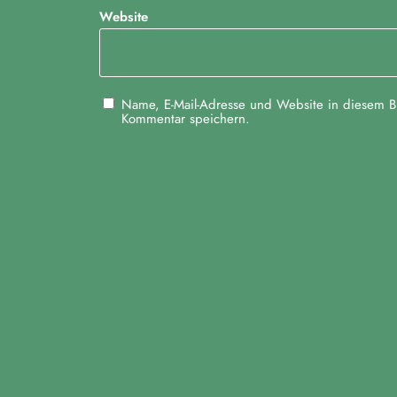
-
Website
N
a
v
Name, E-Mail-Adresse und Website in diesem B
Kommentar speichern.
i
g
a
t
i
o
n