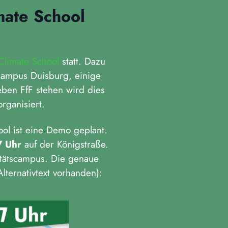
mate School
Climate School
statt. Dazu
Campus Duisburg, einige
ben FfF stehen wird dies
rganisiert.
ol ist eine Demo geplant.
7 Uhr
auf der Königstraße.
tätscampus. Die genaue
lternativtext vorhanden):