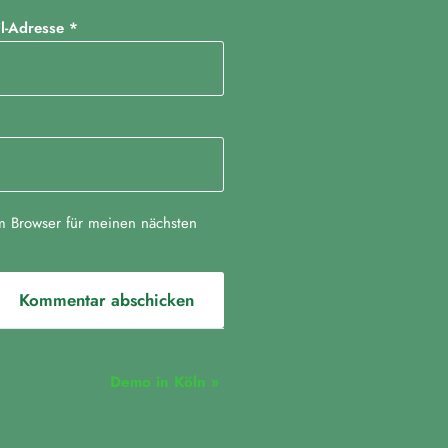
il-Adresse
*
m Browser für meinen nächsten
Demo in Köln
»