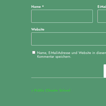
Name
*
E-Ma
Website
Name, E-Mail-Adresse und Website in diese
Kommentar speichern.
V
«
Public Climate School
e