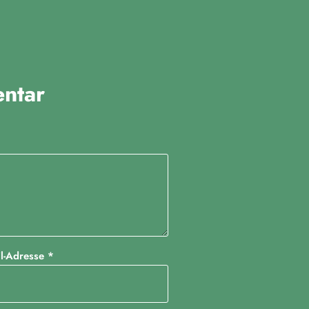
ntar
il-Adresse
*