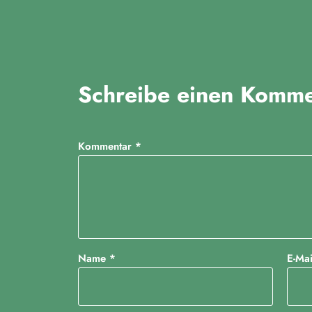
r
a
n
Schreibe einen Komme
s
t
a
Kommentar
*
l
t
u
n
Name
*
E-Ma
g