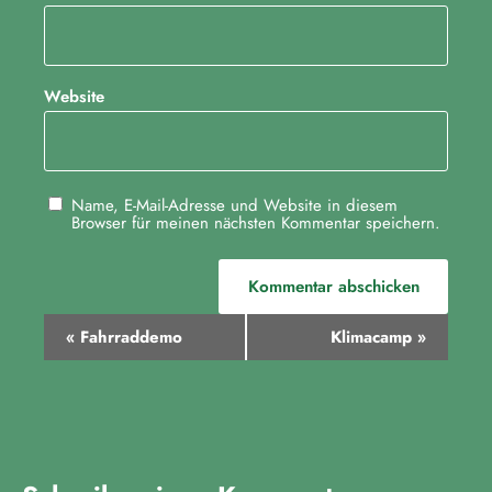
Website
Name, E-Mail-Adresse und Website in diesem
Browser für meinen nächsten Kommentar speichern.
V
«
Fahrraddemo
Klimacamp
»
e
r
a
n