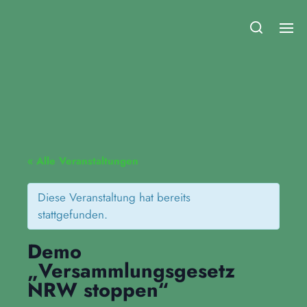
Fridays for Future Duisburg
« Alle Veranstaltungen
Diese Veranstaltung hat bereits
stattgefunden.
Demo
„Versammlungsgesetz
NRW stoppen“