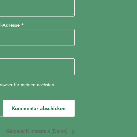
il-Adresse
*
rowser für meinen nächsten
Globaler Klimastreik (Demo)