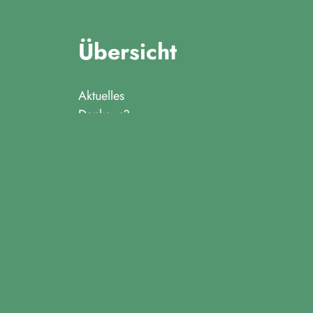
Übersicht
Aktuelles
Danke <3
Datenschutzerklärung
Impressum
Kontakt
Mitmachen
Mailing Kampagne
Über uns
August 2026