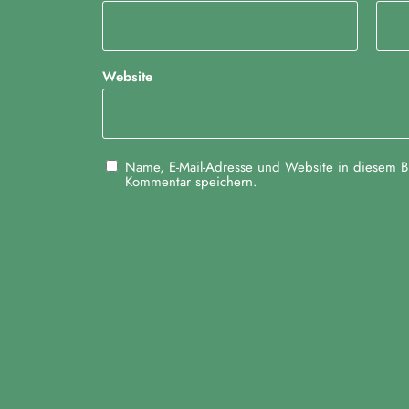
g
-
Website
N
a
v
Name, E-Mail-Adresse und Website in diesem B
Kommentar speichern.
i
g
a
t
i
o