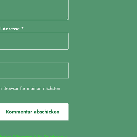
il-Adresse
*
m Browser für meinen nächsten
baler Klimastreik in Duisburg
»