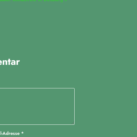
ntar
il-Adresse
*