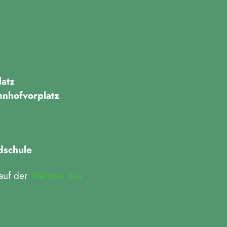
latz
nhofvorplatz
z
dschule
auf der
Website des