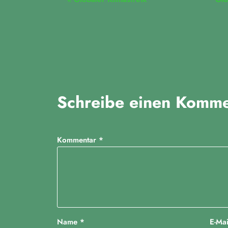
V
e
r
a
n
Schreibe einen Komme
s
t
a
Kommentar
*
l
t
u
n
Name
*
E-Ma