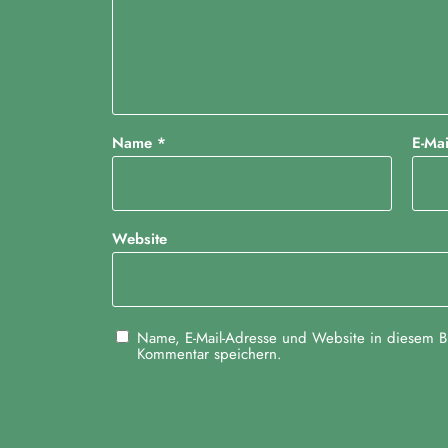
l
t
u
n
Name
*
E-Ma
g
-
N
Website
a
v
Name, E-Mail-Adresse und Website in diesem B
i
Kommentar speichern.
g
a