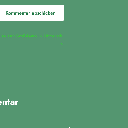
ise zur Großdemo in Lützerath
»
ntar