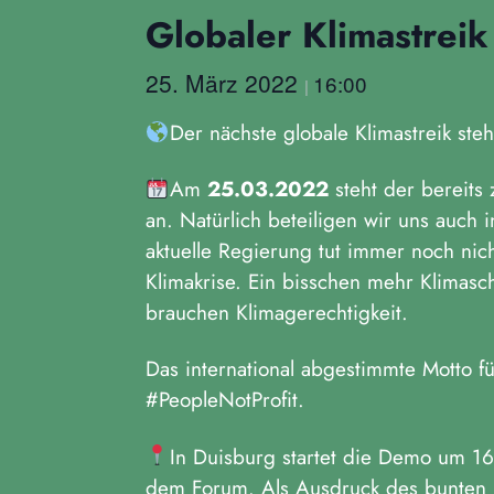
Globaler Klimastreik
25. März 2022
16:00
|
Der nächste globale Klimastreik ste
Am
25.03.2022
steht der bereits
an. Natürlich beteiligen wir uns auch
aktuelle Regierung tut immer noch ni
Klimakrise. Ein bisschen mehr Klimasc
brauchen Klimagerechtigkeit.
Das international abgestimmte Motto für
#PeopleNotProfit.
In Duisburg startet die Demo um 16
dem Forum. Als Ausdruck des bunten P