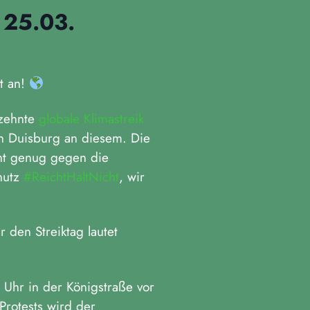
 25.03.
ht an!
 zehnte
globale Klimastreik
 in Duisburg an diesem. Die
cht genug gegen die
hutz
#ReichtHaltNicht
, wir
 den Streiktag lautet
 Uhr in der Königstraße vor
rotests wird der