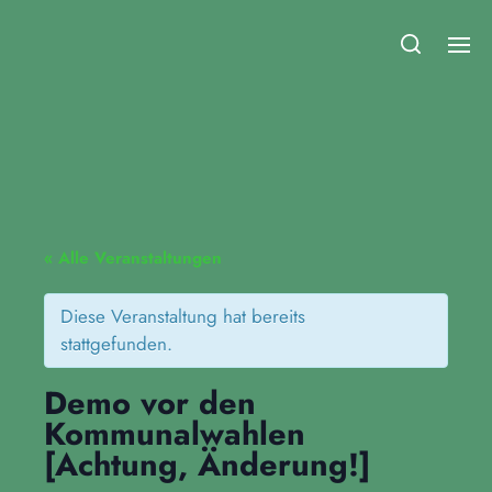
Fridays for Future Duisburg
« Alle Veranstaltungen
Diese Veranstaltung hat bereits
stattgefunden.
Demo vor den
Kommunalwahlen
[Achtung, Änderung!]