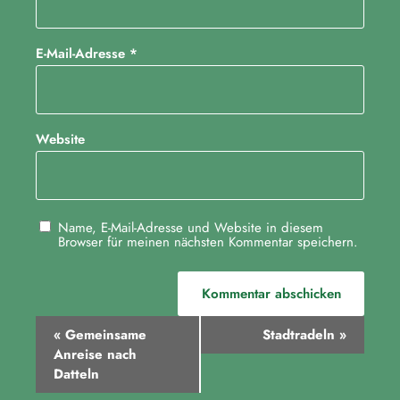
E-Mail-Adresse
*
Website
Name, E-Mail-Adresse und Website in diesem
Browser für meinen nächsten Kommentar speichern.
V
«
Gemeinsame
Stadtradeln
»
e
Anreise nach
Datteln
r