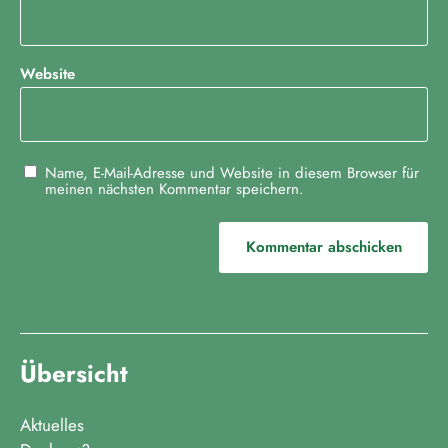
g
a
t
Website
i
o
n
Name, E-Mail-Adresse und Website in diesem Browser für
meinen nächsten Kommentar speichern.
Übersicht
Aktuelles