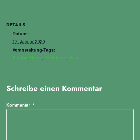
DETAILS
Datum:
17. Januar 2020
Veranstaltung-Tags:
Anreise
,
Demo
,
Großdemo
,
Main
Schreibe einen Kommentar
Kommentar
*