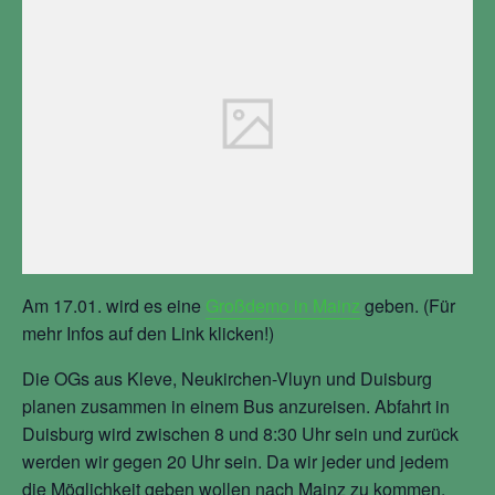
Am 17.01. wird es eine
Großdemo in Mainz
geben. (Für
mehr Infos auf den Link klicken!)
Die OGs aus Kleve, Neukirchen-Vluyn und Duisburg
planen zusammen in einem Bus anzureisen. Abfahrt in
Duisburg wird zwischen 8 und 8:30 Uhr sein und zurück
werden wir gegen 20 Uhr sein. Da wir jeder und jedem
die Möglichkeit geben wollen nach Mainz zu kommen,