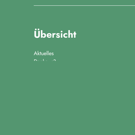
Übersicht
Aktuelles
Danke <3
Datenschutzerklärung
Impressum
Kontakt
Mitmachen
Mailing Kampagne
Über uns